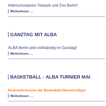
Artenschutzpreis Tierpark und Zoo Berlin!
Artenschutzpreis
Weiterlesen …
Tierpark
und
Zoo
Berlin
GANZTAG MIT ALBA
ALBA Berlin jetzt vollständig im Ganztag!
Ganztag
Weiterlesen …
mit
ALBA
BASKETBALL - ALBA TURNIER MAI
Endrundenturnier der Basketball-Oberschulliga!
Basketball
Weiterlesen …
-