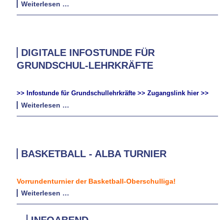
Abend
Weiterlesen …
der
offenen
Türen
DIGITALE INFOSTUNDE FÜR
GRUNDSCHUL-LEHRKRÄFTE
>> Infostunde für Grundschullehrkräfte >> Zugangslink hier >>
Digitale
Weiterlesen …
Infostunde
für
Grundschul-
Lehrkräfte
BASKETBALL - ALBA TURNIER
Vorrundenturnier der Basketball-Oberschulliga!
Basketball
Weiterlesen …
-
ALBA
INFOABEND