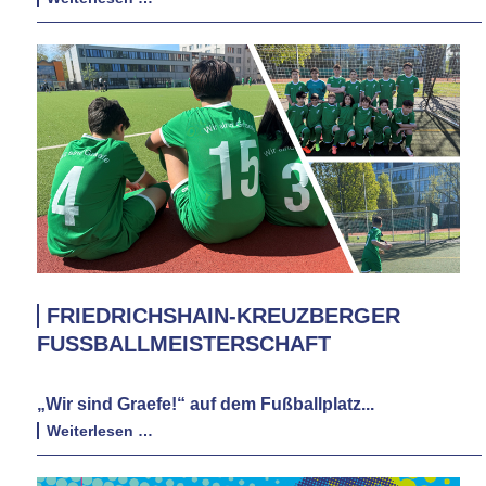
in
den
Jahrgangsstufen
7/8
FRIEDRICHSHAIN-KREUZBERGER
FUSSBALLMEISTERSCHAFT
„Wir sind Graefe!“ auf dem Fußballplatz...
Friedrichshain-
Weiterlesen …
Kreuzberger
Fußballmeisterschaft