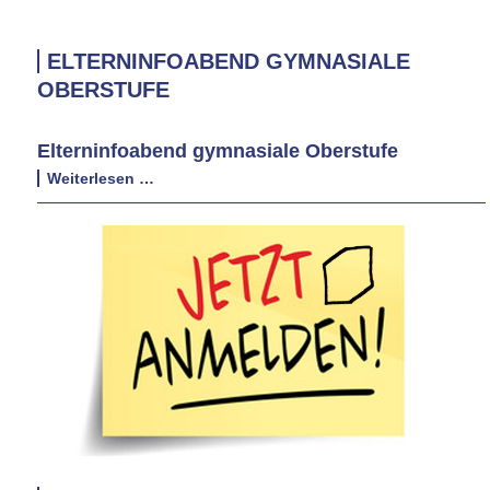
ALBA
Turnier
Mai
ELTERNINFOABEND GYMNASIALE
OBERSTUFE
Elterninfoabend gymnasiale Oberstufe
Elterninfoabend
Weiterlesen …
gymnasiale
Oberstufe