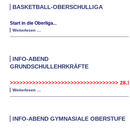
BASKETBALL-OBERSCHULLIGA
Start in die Oberliga...
Basketball-
Weiterlesen …
Oberschulliga
INFO-ABEND
GRUNDSCHULLEHRKRÄFTE
>>>>>>>>>>>>>>>>>>>>>>>>>>>>>>>>
>>
28.1
Info-
Weiterlesen …
Abend
Grundschullehrkräfte
INFO-ABEND GYMNASIALE OBERSTUFE