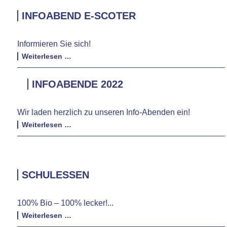
Türen
2023
INFOABEND E-SCOTER
Informieren Sie sich!
Infoabend
Weiterlesen …
E-
Scoter
INFOABENDE 2022
Wir laden herzlich zu unseren Info-Abenden ein!
Infoabende
Weiterlesen …
2022
SCHULESSEN
100% Bio – 100% lecker!...
Schulessen
Weiterlesen …