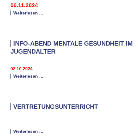
06.11.2024
Info-
Weiterlesen …
Abend
Gymnasiale
Oberstufe
INFO-ABEND MENTALE GESUNDHEIT IM
JUGENDALTER
02.10.2024
Info-
Weiterlesen …
Abend
Mentale
Gesundheit
im
VERTRETUNGSUNTERRICHT
Jugendalter
Vertretungsunterricht
Weiterlesen …