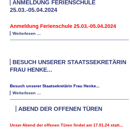
ANMELDUNG FERIENSCHULE
25.03.-05.04.2024
Anmeldung Ferienschule 25.03.-05.04.2024
Anmeldung
Weiterlesen …
Ferienschule
25.03.-05.04.2024
BESUCH UNSERER STAATSSEKRETÄRIN
FRAU HENKE...
Besuch unserer Staatsekretärin Frau Henke...
Besuch
Weiterlesen …
unserer
Staatssekretärin
ABEND DER OFFENEN TÜREN
Frau
Henke...
Unser Abend der offenen Türen findet am 17.01.24 statt...