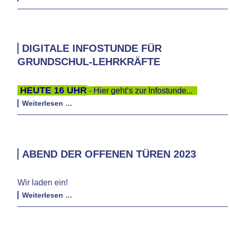
Oberschulliga
DIGITALE INFOSTUNDE FÜR
GRUNDSCHUL-LEHRKRÄFTE
HEUTE 16 UHR
- Hier geht’s zur Infostunde...
_
Digitale
Weiterlesen …
Infostunde
für
Grundschul-
Lehrkräfte
ABEND DER OFFENEN TÜREN 2023
Wir laden ein!
Abend
Weiterlesen …
der
offenen