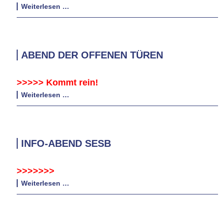
Info-
Weiterlesen …
Abend
ABEND DER OFFENEN TÜREN
>>
>>
>
Kommt rein!
Abend
Weiterlesen …
der
offenen
Türen
INFO-ABEND SESB
>>>>>>>
Info-
Weiterlesen …
Abend
SESB