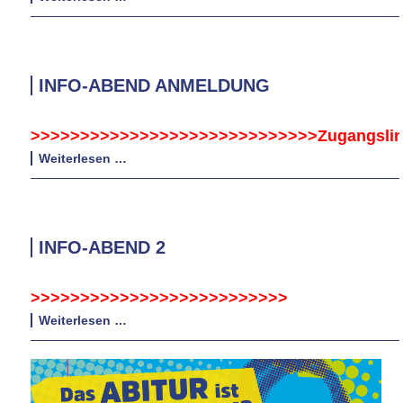
WP-
Kurs
Grafik
gestaltet
INFO-ABEND ANMELDUNG
den
Schulhof
>>>>>>>
>>>
>>>>>>
>>>
>>>
>>>
>
>>>Zugangsli
Info-
Weiterlesen …
Abend
Anmeldung
INFO-ABEND 2
>>>>>>>
>>>
>>>>>>
>>>
>>>
>
>>>
Info-
Weiterlesen …
Abend
2