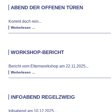
ABEND DER OFFENEN TÜREN
Kommt doch rein...
Abend
Weiterlesen …
der
offenen
Türen
WORKSHOP-BERICHT
Bericht vom Elternworkshop am 22.11.2025...
Workshop-
Weiterlesen …
Bericht
INFOABEND REGELZWEIG
Infoabend am 10.12.2025...