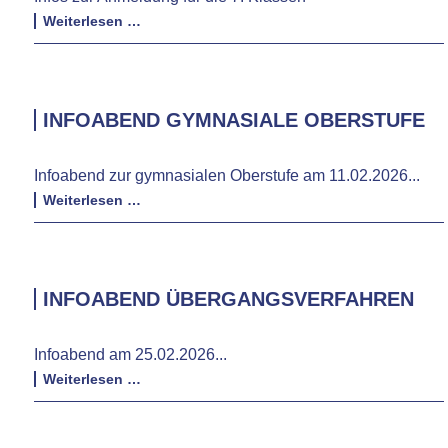
Anmeldung
Weiterlesen …
für
die
7.
Klassen_
INFOABEND GYMNASIALE OBERSTUFE
Infoabend zur gymnasialen Oberstufe am 11.02.2026...
Infoabend
Weiterlesen …
Gymnasiale
Oberstufe
INFOABEND ÜBERGANGSVERFAHREN
Infoabend am 25.02.2026...
Infoabend
Weiterlesen …
Übergangsverfahren