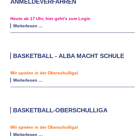
ANMELDEVERFAHREN
Heute ab 17 Uhr, hier geht's zum Login
Digitale
Weiterlesen …
Infostunde
zum
Anmeldeverfahren
BASKETBALL - ALBA MACHT SCHULE
Wir spielen in der Oberschulliga!
Basketball
Weiterlesen …
-
ALBA
macht
Schule
BASKETBALL-OBERSCHULLIGA
Wir spielen in der Oberschulliga!
Basketball-
Weiterlesen …