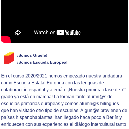
¡Somos Graefe!
¡Somos Escuela Europea!
En el curso 2020/2021 hemos empezado nuestra andadura
como Escuela Estatal Europea con las lenguas de
colaboración español y alemán. ¡Nuestra primera clase de 7°
grado ya está en marcha! La forman tanto alumn@s de
escuelas primarias europeas y comos alumn@s bilingües
que han visitado otro tipo de escuelas. Algun@s provienen de
países hispanohablantes, han llegado hace poco a Berlín y
enriquecen con sus experiencias el diálogo intercultural tanto