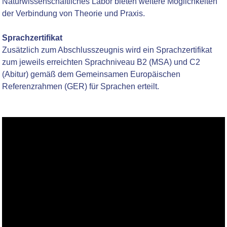
Naturwissenschaftliches Labor bieten weitere Möglichkeiten
der Verbindung von Theorie und Praxis.
Sprachzertifikat
Zusätzlich zum Abschlusszeugnis wird ein Sprachzertifikat
zum jeweils erreichten Sprachniveau B2 (MSA) und C2
(Abitur) gemäß dem Gemeinsamen Europäischen
Referenzrahmen (GER) für Sprachen erteilt.