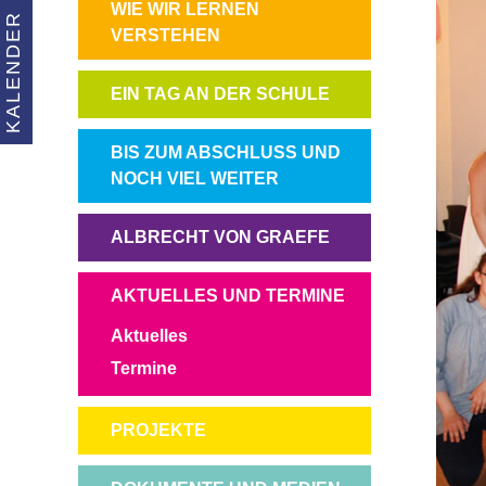
NAVIGATION
WIE WIR LERNEN
KALENDER
ÜBERSPRINGEN
VERSTEHEN
NAVIGATION
EIN TAG AN DER SCHULE
ÜBERSPRINGEN
NAVIGATION
BIS ZUM ABSCHLUSS UND
ÜBERSPRINGEN
NOCH VIEL WEITER
NAVIGATION
ALBRECHT VON GRAEFE
ÜBERSPRINGEN
NAVIGATION
AKTUELLES UND TERMINE
ÜBERSPRINGEN
Aktuelles
Termine
NAVIGATION
PROJEKTE
ÜBERSPRINGEN