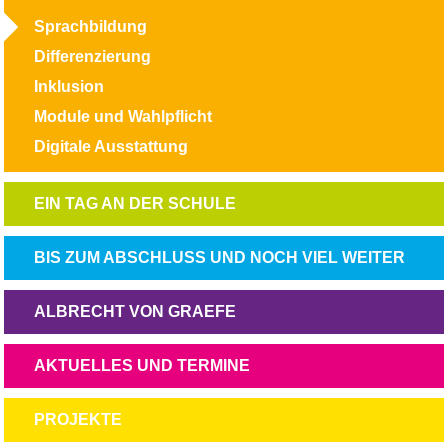
ÜBERSPRINGEN
Sprachbildung
Differenzierung
Inklusion
Module und Wahlpflicht
Digitale Ausstattung
NAVIGATION
EIN TAG AN DER SCHULE
ÜBERSPRINGEN
NAVIGATION
BIS ZUM ABSCHLUSS UND NOCH VIEL WEITER
ÜBERSPRINGEN
NAVIGATION
ALBRECHT VON GRAEFE
ÜBERSPRINGEN
NAVIGATION
AKTUELLES UND TERMINE
ÜBERSPRINGEN
NAVIGATION
PROJEKTE
ÜBERSPRINGEN