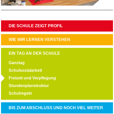
NAVIGATION
DIE SCHULE ZEIGT PROFIL
ÜBERSPRINGEN
NAVIGATION
WIE WIR LERNEN VERSTEHEN
ÜBERSPRINGEN
NAVIGATION
EIN TAG AN DER SCHULE
ÜBERSPRINGEN
Ganztag
Schulsozialarbeit
Freizeit und Verpflegung
Stundenplanstruktur
Schulregeln
NAVIGATION
BIS ZUM ABSCHLUSS UND NOCH VIEL WEITER
ÜBERSPRINGEN