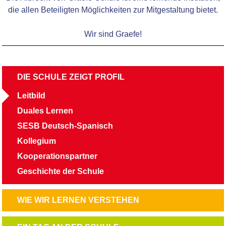
die allen Beteiligten Möglichkeiten zur Mitgestaltung bietet.
Wir sind Graefe!
NAVIGATION
DIE SCHULE ZEIGT PROFIL
ÜBERSPRINGEN
Leitbild
Duales Lernen
SESB Deutsch-Spanisch
Kollegium
Kooperationspartner
Geschichte der Schule
NAVIGATION
WIE WIR LERNEN VERSTEHEN
ÜBERSPRINGEN