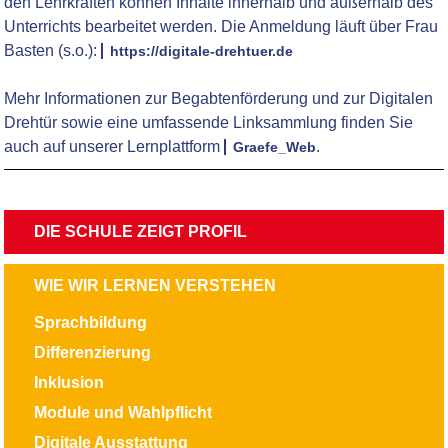
den Lehrkräften können Inhalte innerhalb und außerhalb des
Unterrichts bearbeitet werden. Die Anmeldung läuft über Frau
Basten (s.o.):
https://digitale-drehtuer.de
Mehr Informationen zur Begabtenförderung und zur Digitalen
Drehtür sowie eine umfassende Linksammlung finden Sie
auch auf unserer Lernplattform
.
Graefe_Web
NAVIGATION
DIE SCHULE ZEIGT PROFIL
ÜBERSPRINGEN
NAVIGATION
WIE WIR LERNEN VERSTEHEN
ÜBERSPRINGEN
Sprachbildung
Differenzierung
Inklusion
Module und Wahlpflicht
Digitale Ausstattung