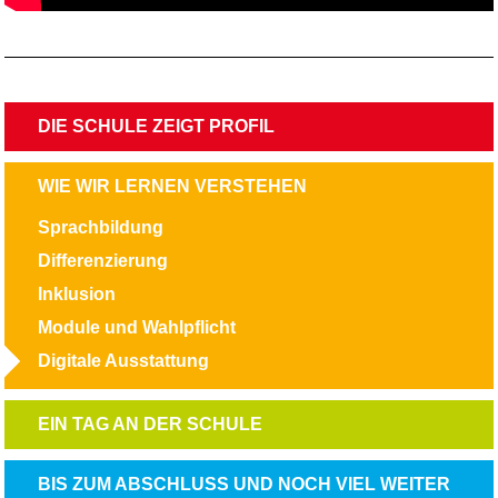
NAVIGATION
DIE SCHULE ZEIGT PROFIL
ÜBERSPRINGEN
NAVIGATION
WIE WIR LERNEN VERSTEHEN
ÜBERSPRINGEN
Sprachbildung
Differenzierung
Inklusion
Module und Wahlpflicht
Digitale Ausstattung
NAVIGATION
EIN TAG AN DER SCHULE
ÜBERSPRINGEN
NAVIGATION
BIS ZUM ABSCHLUSS UND NOCH VIEL WEITER