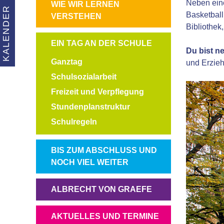
Neben eine
NAVIGATION
WIE WIR LERNEN
KALENDER
Basketbal
ÜBERSPRINGEN
VERSTEHEN
Bibliothek
NAVIGATION
EIN TAG AN DER SCHULE
Du bist n
ÜBERSPRINGEN
Ganztag
und Erzieh
Schulsozialarbeit
Freizeit und Verpflegung
Stundenplanstruktur
Schulregeln
NAVIGATION
BIS ZUM ABSCHLUSS UND
ÜBERSPRINGEN
NOCH VIEL WEITER
NAVIGATION
ALBRECHT VON GRAEFE
ÜBERSPRINGEN
NAVIGATION
AKTUELLES UND TERMINE