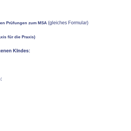
(gleiches Formular)
n den Prüfungen zum MSA
is für die Praxis)
genen KIndes:
: