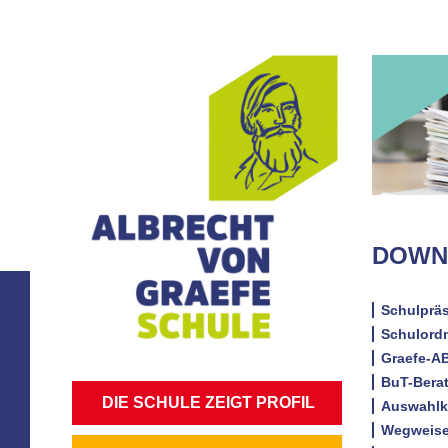
DOWN
Schulpräs
Schulordn
Graefe-AB
BuT-Bera
NAVIGATION
DIE SCHULE ZEIGT PROFIL
Auswahlkr
ÜBERSPRINGEN
Wegweise