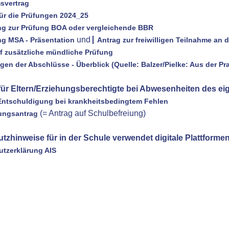
svertrag
für die Prüfungen 2024_25
g zur Prüfung BOA oder vergleichende BBR
und
g MSA - Präsentation
Antrag zur freiwilligen Teilnahme a
f zusätzliche mündliche Prüfung
en der Abschlüsse - Überblick (Quelle: Balzer/Pielke: Aus der Prax
für Eltern/Erziehungsberechtigte bei Abwesenheiten des ei
Entschuldigung bei krankheitsbedingtem Fehlen
(= Antrag auf Schulbefreiung)
ungsantrag
tzhinweise für in der Schule verwendet digitale Plattformen
tzerklärung AIS