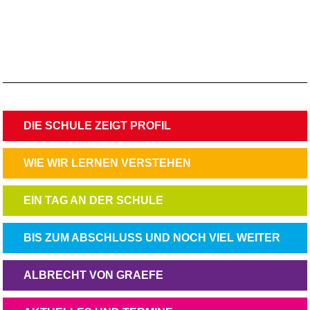
NAVIGATION
DIE SCHULE ZEIGT PROFIL
ÜBERSPRINGEN
NAVIGATION
WIE WIR LERNEN VERSTEHEN
ÜBERSPRINGEN
NAVIGATION
EIN TAG AN DER SCHULE
ÜBERSPRINGEN
NAVIGATION
BIS ZUM ABSCHLUSS UND NOCH VIEL WEITER
ÜBERSPRINGEN
NAVIGATION
ALBRECHT VON GRAEFE
ÜBERSPRINGEN