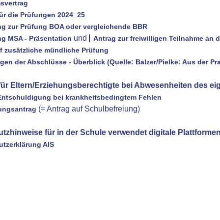
svertrag
für die Prüfungen 2024_25
g zur Prüfung BOA oder vergleichende BBR
und
g MSA - Präsentation
Antrag zur freiwilligen Teilnahme a
f zusätzliche mündliche Prüfung
en der Abschlüsse - Überblick (Quelle: Balzer/Pielke: Aus der Prax
für Eltern/Erziehungsberechtigte bei Abwesenheiten des ei
Entschuldigung bei krankheitsbedingtem Fehlen
(= Antrag auf Schulbefreiung)
ungsantrag
tzhinweise für in der Schule verwendet digitale Plattformen
tzerklärung AIS