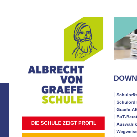
DOWN
Schulpräs
Schulordn
Graefe-AB
BuT-Bera
NAVIGATION
DIE SCHULE ZEIGT PROFIL
Auswahlkr
ÜBERSPRINGEN
Wegweise