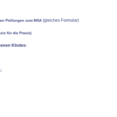
(gleiches Formular)
n den Prüfungen zum MSA
is für die Praxis)
genen KIndes:
: