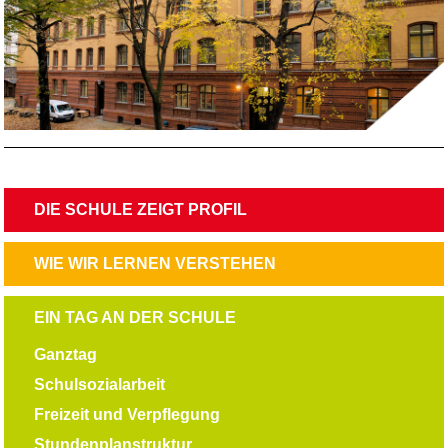
NAVIGATION
DIE SCHULE ZEIGT PROFIL
ÜBERSPRINGEN
NAVIGATION
WIE WIR LERNEN VERSTEHEN
ÜBERSPRINGEN
NAVIGATION
EIN TAG AN DER SCHULE
ÜBERSPRINGEN
Ganztag
Schulsozialarbeit
Freizeit und Verpflegung
Stundenplanstruktur