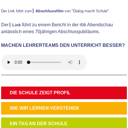
Abschlussfilm
Der Link führt zum
von "Dialog macht Schule".
Der
führt zu einem Bericht in der rbb Abendschau
Link
anlässlich eines 70jährigen Abschlussjubiläums.
MACHEN LEHRERTEAMS DEN UNTERRICHT BESSER?
NAVIGATION
DIE SCHULE ZEIGT PROFIL
ÜBERSPRINGEN
NAVIGATION
WIE WIR LERNEN VERSTEHEN
ÜBERSPRINGEN
NAVIGATION
EIN TAG AN DER SCHULE