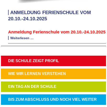
ANMELDUNG FERIENSCHULE VOM
20.10.-24.10.2025
Anmeldung Ferienschule vom 20.10.-24.10.2025
Anmeldung
Weiterlesen …
Ferienschule
vom
20.10.-24.10.2025
NAVIGATION
DIE SCHULE ZEIGT PROFIL
ÜBERSPRINGEN
NAVIGATION
WIE WIR LERNEN VERSTEHEN
ÜBERSPRINGEN
NAVIGATION
EIN TAG AN DER SCHULE
ÜBERSPRINGEN
NAVIGATION
BIS ZUM ABSCHLUSS UND NOCH VIEL WEITER
ÜBERSPRINGEN