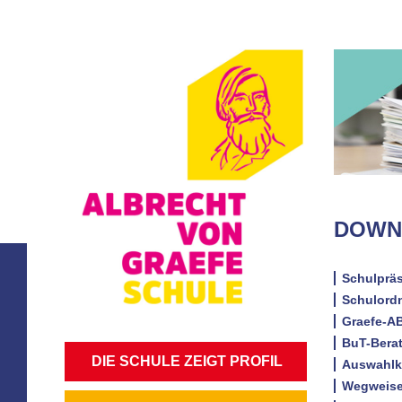
DOWN
Schulpräs
Schulordn
Graefe-AB
BuT-Bera
NAVIGATION
DIE SCHULE ZEIGT PROFIL
Auswahlkr
ÜBERSPRINGEN
Wegweise