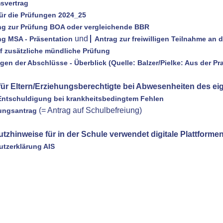
svertrag
für die Prüfungen 2024_25
g zur Prüfung BOA oder vergleichende BBR
und
g MSA - Präsentation
Antrag zur freiwilligen Teilnahme a
f zusätzliche mündliche Prüfung
en der Abschlüsse - Überblick (Quelle: Balzer/Pielke: Aus der Prax
für Eltern/Erziehungsberechtigte bei Abwesenheiten des ei
Entschuldigung bei krankheitsbedingtem Fehlen
(= Antrag auf Schulbefreiung)
ungsantrag
tzhinweise für in der Schule verwendet digitale Plattformen
tzerklärung AIS