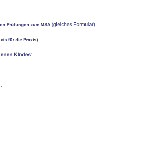
(gleiches Formular)
n den Prüfungen zum MSA
is für die Praxis)
genen KIndes:
: