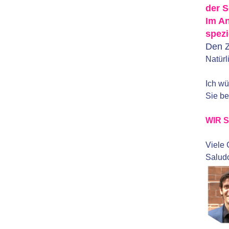
der S
Im An
spez
Den Z
Natürl
Ich wü
Sie be
WIR S
Viele 
Saludo