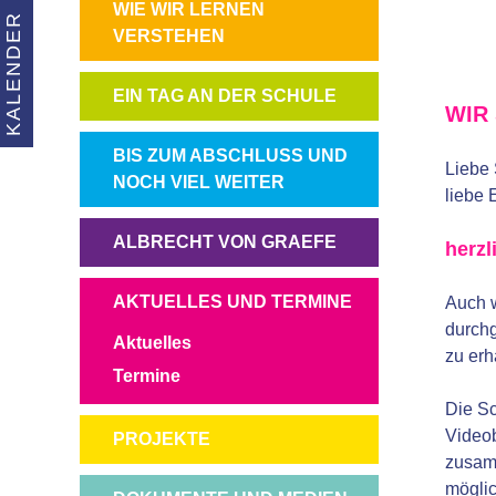
NAVIGATION
WIE WIR LERNEN
KALENDER
ÜBERSPRINGEN
VERSTEHEN
NAVIGATION
EIN TAG AN DER SCHULE
WIR
ÜBERSPRINGEN
NAVIGATION
BIS ZUM ABSCHLUSS UND
Liebe 
ÜBERSPRINGEN
NOCH VIEL WEITER
liebe 
NAVIGATION
ALBRECHT VON GRAEFE
herzl
ÜBERSPRINGEN
NAVIGATION
AKTUELLES UND TERMINE
Auch w
ÜBERSPRINGEN
durchg
Aktuelles
zu erh
Termine
Die Sc
Videob
NAVIGATION
PROJEKTE
zusamm
ÜBERSPRINGEN
möglic