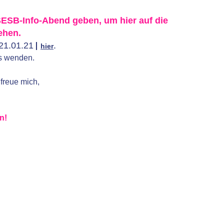
SESB-Info-Abend geben, um hier auf die
ehen.
 21.01.21
.
hier
ns wenden.
freue mich,
n!