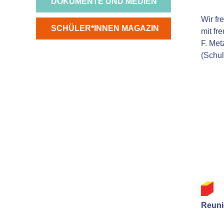
NAVIGATION
DOKUMENTE UND MEDIEN
ÜBERSPRINGEN
Wir fr
NAVIGATION
SCHÜLER*INNEN MAGAZIN
mit fr
ÜBERSPRINGEN
F. Met
(Schul
Reuni