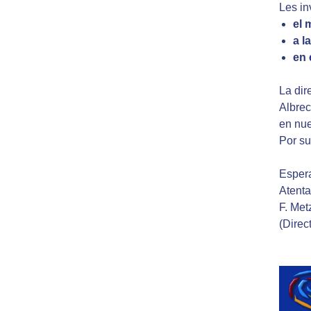
Les in
el 
a l
en 
La dir
Albrec
en nue
Por su
Espera
Atent
F. Met
(Direc