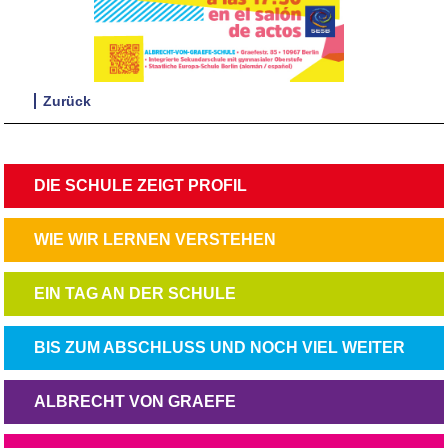
Zurück
NAVIGATION
DIE SCHULE ZEIGT PROFIL
ÜBERSPRINGEN
NAVIGATION
WIE WIR LERNEN VERSTEHEN
ÜBERSPRINGEN
NAVIGATION
EIN TAG AN DER SCHULE
ÜBERSPRINGEN
NAVIGATION
BIS ZUM ABSCHLUSS UND NOCH VIEL WEITER
ÜBERSPRINGEN
NAVIGATION
ALBRECHT VON GRAEFE
ÜBERSPRINGEN