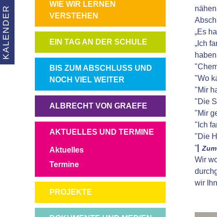
NAVIGATION
WIE WIR LERNEN
nähen,
KALENDER
ÜBERSPRINGEN
VERSTEHEN
Absch
„Es ha
NAVIGATION
EIN TAG AN DER SCHULE
„Ich f
ÜBERSPRINGEN
haben
"Chemi
NAVIGATION
BIS ZUM ABSCHLUSS UND
"Wo ka
ÜBERSPRINGEN
NOCH VIEL WEITER
"Mir h
"Die S
NAVIGATION
ALBRECHT VON GRAEFE
"Mir g
ÜBERSPRINGEN
"Ich f
NAVIGATION
AKTUELLES UND TERMINE
"Die H
ÜBERSPRINGEN
"
Zum 
Aktuelles
Wir wo
Termine
durchg
wir Ih
NAVIGATION
PROJEKTE
ÜBERSPRINGEN