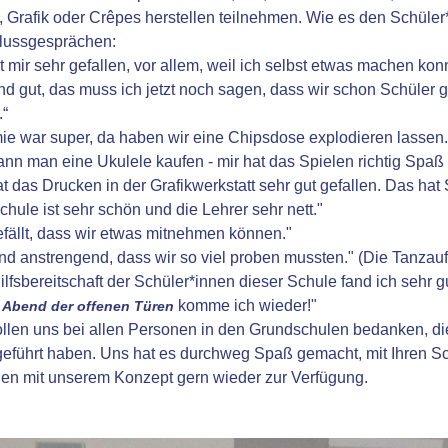
 Grafik oder Crêpes herstellen teilnehmen. Wie es den Schüler*
lussgesprächen:
t mir sehr gefallen, vor allem, weil ich selbst etwas machen konn
and gut, das muss ich jetzt noch sagen, dass wir schon Schüler
.“
e war super, da haben wir eine Chipsdose explodieren lassen.
nn man eine Ukulele kaufen - mir hat das Spielen richtig Spaß
at das Drucken in der Grafikwerkstatt sehr gut gefallen. Das ha
chule ist sehr schön und die Lehrer sehr nett."
efällt, dass wir etwas mitnehmen können."
and anstrengend, dass wir so viel proben mussten." (Die Tanzau
ilfsbereitschaft der Schüler*innen dieser Schule fand ich sehr gu
komme ich wieder!"
Abend der offenen Türen
llen uns bei allen Personen in den Grundschulen bedanken, die
eführt haben. Uns hat es durchweg Spaß gemacht, mit Ihren S
nen mit unserem Konzept gern wieder zur Verfügung.