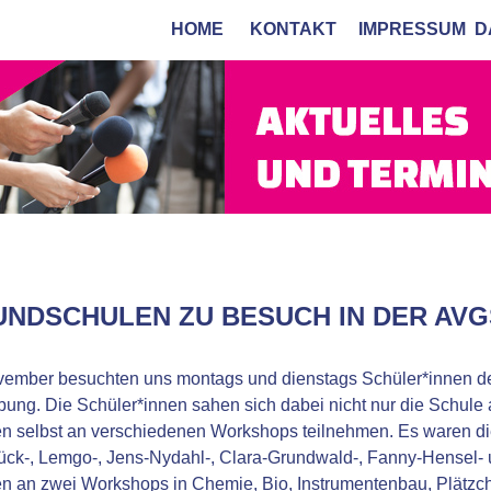
HOME
KONTAKT
IMPRESSUM
D
NDSCHULEN ZU BESUCH IN DER AVG
vember besuchten uns montags und dienstags Schüler*innen de
ng. Die Schüler*innen sahen sich dabei nicht nur die Schule a
n selbst an verschiedenen Workshops teilnehmen. Es waren die
ck-, Lemgo-, Jens-Nydahl-, Clara-Grundwald-, Fanny-Hensel- u
n an zwei Workshops in Chemie, Bio, Instrumentenbau, Plätzc