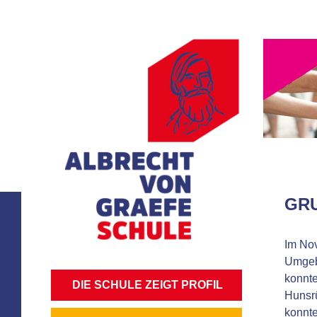
GRU
Im No
Umgebu
konnte
NAVIGATION
DIE SCHULE ZEIGT PROFIL
Hunsrü
ÜBERSPRINGEN
konnte