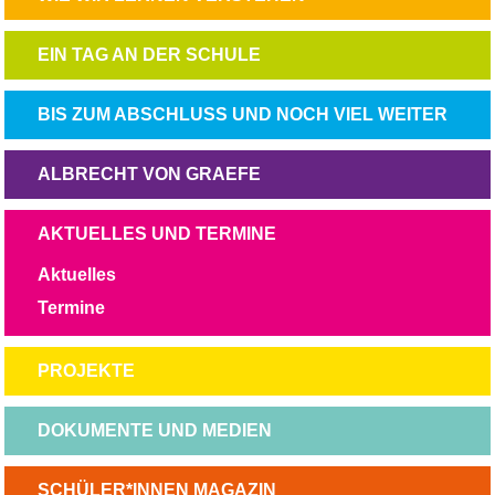
ÜBERSPRINGEN
NAVIGATION
EIN TAG AN DER SCHULE
ÜBERSPRINGEN
NAVIGATION
BIS ZUM ABSCHLUSS UND NOCH VIEL WEITER
ÜBERSPRINGEN
NAVIGATION
ALBRECHT VON GRAEFE
ÜBERSPRINGEN
NAVIGATION
AKTUELLES UND TERMINE
ÜBERSPRINGEN
Aktuelles
Termine
NAVIGATION
PROJEKTE
ÜBERSPRINGEN
NAVIGATION
DOKUMENTE UND MEDIEN
ÜBERSPRINGEN
NAVIGATION
SCHÜLER*INNEN MAGAZIN