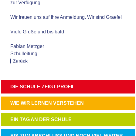
zur Verfügung.
Wir freuen uns auf Ihre Anmeldung. Wir sind Graefe!
Viele Grüße und bis bald
Fabian Metzger
Schulleitung
Zurück
NAVIGATION
DIE SCHULE ZEIGT PROFIL
ÜBERSPRINGEN
NAVIGATION
WIE WIR LERNEN VERSTEHEN
ÜBERSPRINGEN
NAVIGATION
EIN TAG AN DER SCHULE
ÜBERSPRINGEN
NAVIGATION
BIS ZUM ABSCHLUSS UND NOCH VIEL WEITER