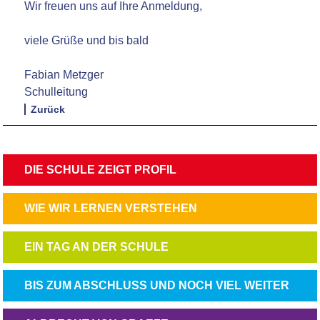
Wir freuen uns auf Ihre Anmeldung,
viele Grüße und bis bald
Fabian Metzger
Schulleitung
Zurück
NAVIGATION
DIE SCHULE ZEIGT PROFIL
ÜBERSPRINGEN
NAVIGATION
WIE WIR LERNEN VERSTEHEN
ÜBERSPRINGEN
NAVIGATION
EIN TAG AN DER SCHULE
ÜBERSPRINGEN
NAVIGATION
BIS ZUM ABSCHLUSS UND NOCH VIEL WEITER
ÜBERSPRINGEN