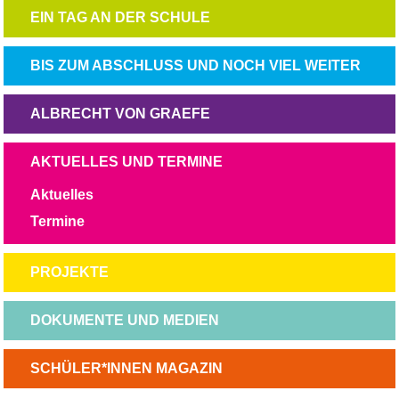
NAVIGATION
EIN TAG AN DER SCHULE
ÜBERSPRINGEN
NAVIGATION
BIS ZUM ABSCHLUSS UND NOCH VIEL WEITER
ÜBERSPRINGEN
NAVIGATION
ALBRECHT VON GRAEFE
ÜBERSPRINGEN
NAVIGATION
AKTUELLES UND TERMINE
ÜBERSPRINGEN
Aktuelles
Termine
NAVIGATION
PROJEKTE
ÜBERSPRINGEN
NAVIGATION
DOKUMENTE UND MEDIEN
ÜBERSPRINGEN
NAVIGATION
SCHÜLER*INNEN MAGAZIN
ÜBERSPRINGEN