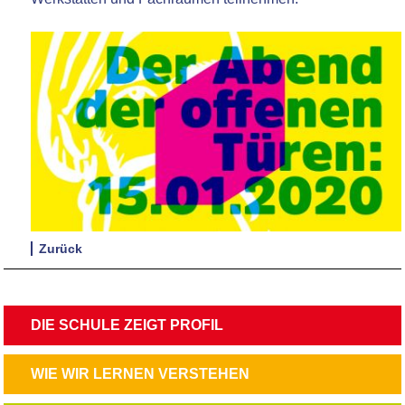
Zurück
NAVIGATION
DIE SCHULE ZEIGT PROFIL
ÜBERSPRINGEN
NAVIGATION
WIE WIR LERNEN VERSTEHEN
ÜBERSPRINGEN