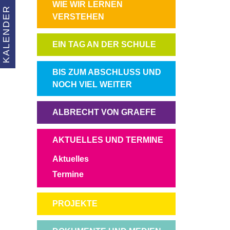
NAVIGATION
WIE WIR LERNEN
KALENDER
ÜBERSPRINGEN
VERSTEHEN
NAVIGATION
EIN TAG AN DER SCHULE
ÜBERSPRINGEN
NAVIGATION
BIS ZUM ABSCHLUSS UND
ÜBERSPRINGEN
NOCH VIEL WEITER
NAVIGATION
ALBRECHT VON GRAEFE
ÜBERSPRINGEN
NAVIGATION
AKTUELLES UND TERMINE
ÜBERSPRINGEN
Aktuelles
Termine
NAVIGATION
PROJEKTE
ÜBERSPRINGEN