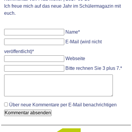
Ich freue mich auf das neue Jahr im Schülermagazin mit
euch.
Pflichtfeld
Name
*
Pflichtfeld
E-Mail (wird nicht
veröffentlicht)
*
Webseite
Bitte rechnen Sie 3 plus 7.
*
Komment
Über neue Kommentare per E-Mail benachrichtigen