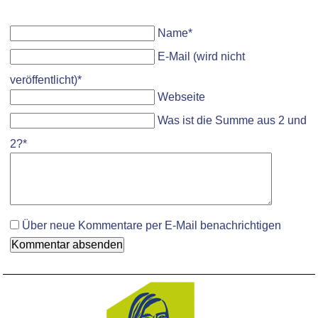
Pflichtfeld
Name
*
Pflichtfeld
E-Mail (wird nicht
veröffentlicht)
*
Webseite
Was ist die Summe aus 2 und
2?
*
Komment
Über neue Kommentare per E-Mail benachrichtigen