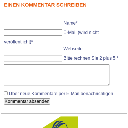
EINEN KOMMENTAR SCHREIBEN
Pflichtfeld
Name
*
Pflichtfeld
E-Mail (wird nicht
veröffentlicht)
*
Webseite
Bitte rechnen Sie 2 plus 5.
*
Komment
Über neue Kommentare per E-Mail benachrichtigen