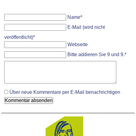
Pflichtfeld
Name
*
Pflichtfeld
E-Mail (wird nicht
veröffentlicht)
*
Webseite
Bitte addieren Sie 9 und 9.
*
Komment
Über neue Kommentare per E-Mail benachrichtigen