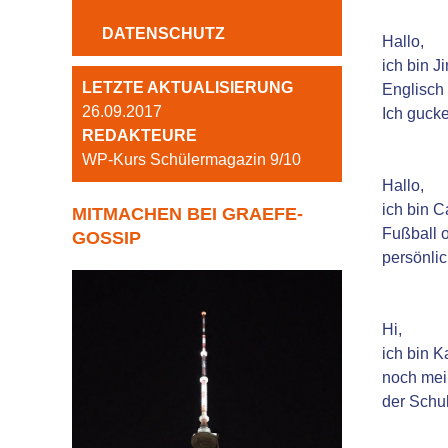
DATENSCHUTZ
Hallo,
ich bin J
LETZTE AKTUALISIERUNG
Englisch 
26.09.2017
Ich guck
REDAKTEURE
WP-Kurs Schülermagazin 9/10
Hallo,
ich bin C
MITMACHEN BEI GRAEFE-
Fußball o
GOSSIP
persönli
Hi,
ich bin K
noch mei
der Schul