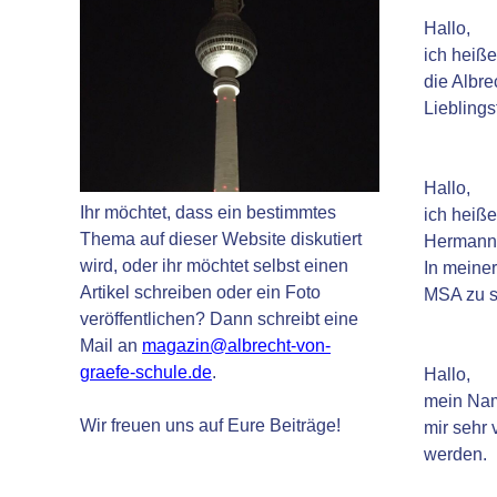
Hallo,
ich heiße
die Albre
Lieblings
Hallo,
Ihr möchtet, dass ein bestimmtes
ich heiße
Thema auf dieser Website diskutiert
Hermann-H
wird, oder ihr möchtet selbst einen
In meiner
Artikel schreiben oder ein Foto
MSA zu s
veröffentlichen? Dann schreibt eine
Mail an
magazin@albrecht-von-
graefe-schule.de
.
Hallo,
mein Name
Wir freuen uns auf Eure Beiträge!
mir sehr 
werden.