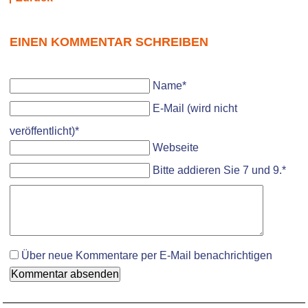
EINEN KOMMENTAR SCHREIBEN
Pflichtfeld
Name
*
Pflichtfeld
E-Mail (wird nicht
veröffentlicht)
*
Webseite
Bitte addieren Sie 7 und 9.
*
Komment
Über neue Kommentare per E-Mail benachrichtigen