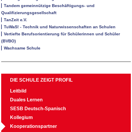
Tandem gemeinnützige Beschäftigungs- und
Qualifizierungsgesellschaft
TanZeit e.V.
TuWaS! - Technik und Naturwissenschaften an Schulen
Vertiefte Berufsorientierung für Schülerinnen und Schüler
(BVBO)
Wachsame Schule
NAVIGATION
DIE SCHULE ZEIGT PROFIL
ÜBERSPRINGEN
Leitbild
Duales Lernen
SESB Deutsch-Spanisch
Kollegium
Kooperationspartner